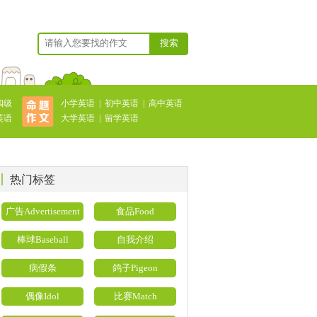
搜索
四级
小学英语
|
初中英语
|
高中英语
英语
大学英语
|
留学英语
热门标签
广告Advertisement
食品Food
棒球Baseball
自我介绍
病假条
鸽子Pigeon
偶像Idol
比赛Match