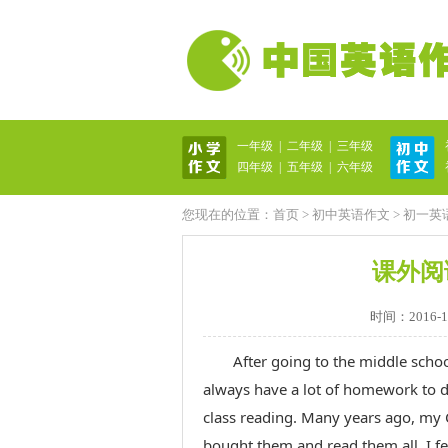
一年级
|
二年级
|
三年级
英语作文网
四年级
|
五年级
|
六年级
您现在的位置：
首页
>
初中英语作文
>
初一英
课外阅读 A
时间：2016-10-
After going to the middle schoo
always have a lot of homework to do.
class reading. Many years ago, my 
bought them and read them all, I f