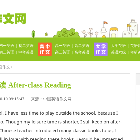
初一英语
|
初二英语
高一英语
|
高二英语
大学英语
|
英语
初三英语
|
中考英语
高三英语
|
高考英语
英语六级
|
考研
语作文
>
fter-class Reading
19 09:15:47
来源：中国英语作文网
l, I have less time to play outside the school, because I
 Though my leisure time is shorter, I still keep on after-
Chinese teacher introduced many classic books to us, I
ell in love with reading these books, I would be immerged