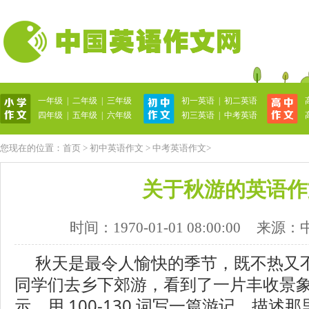
一年级
|
二年级
|
三年级
初一英语
|
初二英语
英语作文网
四年级
|
五年级
|
六年级
初三英语
|
中考英语
您现在的位置：
首页
>
初中英语作文
>
中考英语作文
>
关于秋游的英语作
时间：1970-01-01 08:00:00
来源：
秋天是最令人愉快的季节，既不热又
同学们去乡下郊游，看到了一片丰收景
示，用 100-130 词写一篇游记，描述