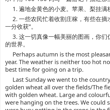
1. 遍地金黄色的小麦。苹果、梨挂满
2. 一些农民忙着收割庄稼，有些在摘
一分收获”。
3. 这一切真像一幅美丽的图画，你
的世界。
Perhaps autumn is the most pleasan
year. The weather is neither too hot nor
best time for going on a trip.
Last Sunday we went to the country
golden wheat all over the fields/The f
with golden wheat. Large and colourfu
were hanging on the trees. We could 
were busy getting in the crops in the 