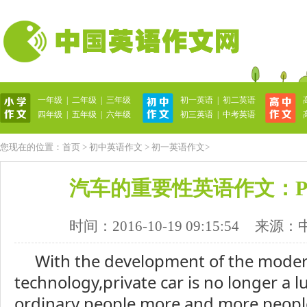
一年级
|
二年级
|
三年级
初一英语
|
初二英语
英语作文网
四年级
|
五年级
|
六年级
初三英语
|
中考英语
您现在的位置：
首页
>
初中英语作文
>
初一英语作文
>
汽车的重要性英语作文：Priv
时间：2016-10-19 09:15:54
来源：
With the development of the mode
technology,private car is no longer a l
ordinary people,more and more people