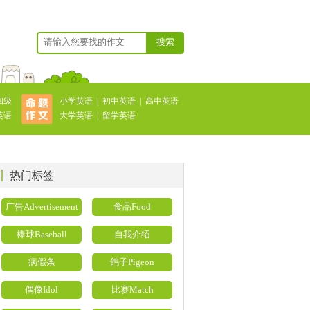
搜索
四级
小学英语
|
初中英语
|
高中英语
英语
大学英语
|
留学英语
热门标签
广告Advertisement
食品Food
棒球Baseball
自我介绍
病假条
鸽子Pigeon
偶像Idol
比赛Match