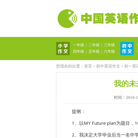
一年级
|
二年级
|
三年级
英语作文网
四年级
|
五年级
|
六年级
您现在的位置：
首页
>
初中英语作文
>
初一英
我的未来计
时间：2016-11-
提纲：
1、以MY Future plan为题目，
2、我决定大学毕业后当一名中