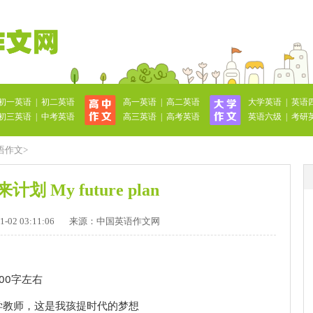
初一英语
|
初二英语
高一英语
|
高二英语
大学英语
|
英语
初三英语
|
中考英语
高三英语
|
高考英语
英语六级
|
考研
语作文
>
划 My future plan
02 03:11:06
来源：中国英语作文网
100字左右
学教师，这是我孩提时代的梦想