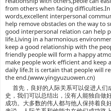
relationship with others,peole can easi
from others when facing difficulties.In
words,excellent interpersonal communi
help remove obstacles on the way to s
good interpersonal relation can help p
life.Living in a harmonious environme
keep a good relationship with the pe
friendly people will form a happy atmo
make people work efficient and keep 
daily life.It is certain that people will 
the end.(www.yingyuzuowen.cn)
首先，良好的人际关系可以促进人们
史，我们可以总结出，没有人能独自做
成功。大多数的伟人都与他人保持着良
来说，人际关系和他能力在他们成功路