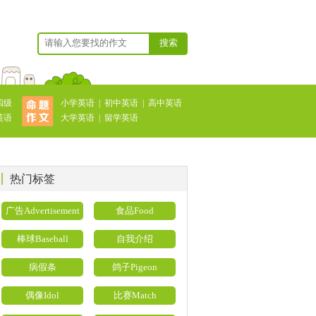
搜索
四级
小学英语
|
初中英语
|
高中英语
英语
大学英语
|
留学英语
热门标签
广告Advertisement
食品Food
棒球Baseball
自我介绍
病假条
鸽子Pigeon
偶像Idol
比赛Match