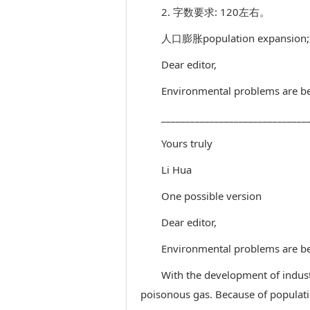
2. 字数要求: 120左右。
人口膨胀population expansio
Dear editor,
Environmental problems are be
______________________________
Yours truly
Li Hua
One possible version
Dear editor,
Environmental problems are be
With the development of indust
poisonous gas. Because of populat