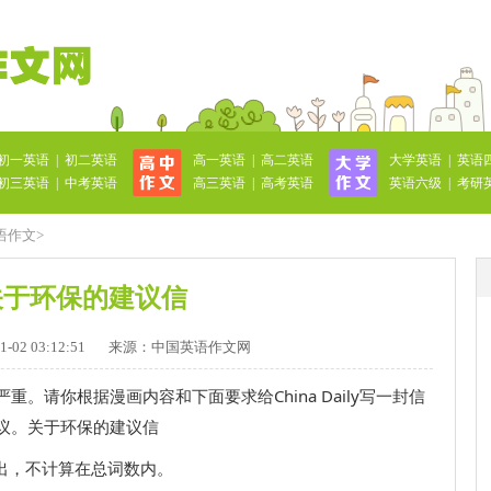
初一英语
|
初二英语
高一英语
|
高二英语
大学英语
|
英语
初三英语
|
中考英语
高三英语
|
高考英语
英语六级
|
考研
语作文
>
关于环保的建议信
02 03:12:51
来源：中国英语作文网
。请你根据漫画内容和下面要求给China Daily写一封信
议。关于环保的建议信
给出，不计算在总词数内。