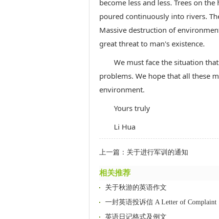
become less and less. Trees on the 
poured continuously into rivers. Th
Massive destruction of environment
great threat to man's existence.
We must face the situation that
problems. We hope that all these me
environment.
Yours truly
Li Hua
上一篇：
关于进行军训的通知
相关推荐
关于秋游的英语作文
一封英语投诉信 A Letter of Complaint
英语日记格式及例文