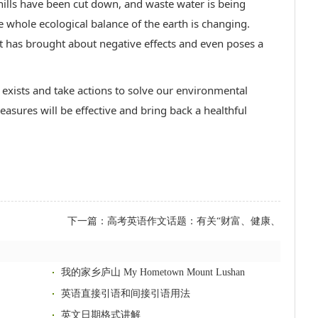
hills have been cut down, and waste water is being
e whole ecological balance of the earth is changing.
 has brought about negative effects and even poses a
 exists and take actions to solve our environmental
asures will be effective and bring back a healthful
下一篇：
高考英语作文话题：有关“财富、健康、
幸福”
我的家乡庐山 My Hometown Mount Lushan
英语直接引语和间接引语用法
英文日期格式讲解