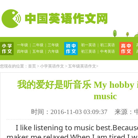
一年级
|
二年级
|
三年级
初一英语
|
初二英语
英语作文网
四年级
|
五年级
|
六年级
初三英语
|
中考英语
您现在的位置：
首页
>
小学英语作文
>
五年级英语作文
>
我的爱好是听音乐 My hobby is li
music
时间：2016-11-03 03:09:37
来源：
I like listening to music best.Becaus
makes me relaxed.When I am tired,I wi